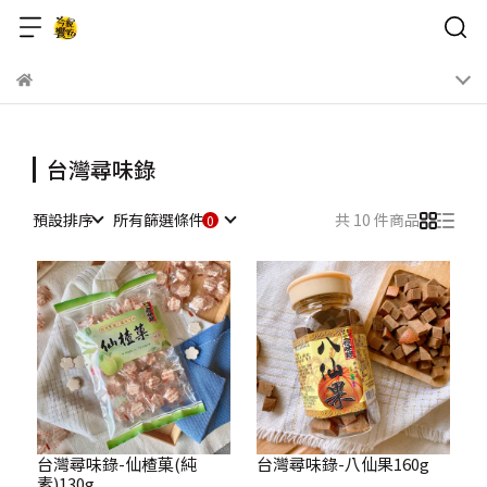
台灣尋味錄
預設排序
所有篩選條件
共 10 件商品
台灣尋味錄-仙楂菓(純
台灣尋味錄-八仙果160g
素)130g