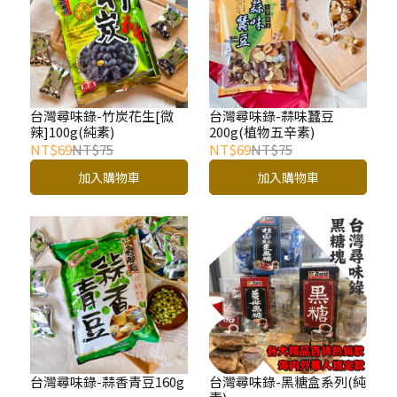
台灣尋味錄-竹炭花生[微
台灣尋味錄-蒜味蠶豆
辣]100g(純素)
200g(植物五辛素)
NT$69
NT$75
NT$69
NT$75
加入購物車
加入購物車
台灣尋味錄-蒜香青豆160g
台灣尋味錄-黑糖盒系列(純