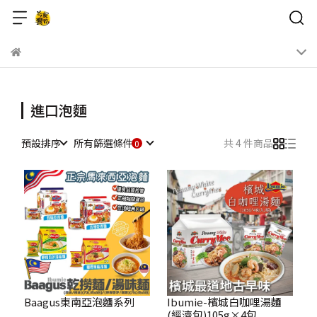
進口泡麵
預設排序
所有篩選條件
共 4 件商品
Baagus東南亞泡麵系列
Ibumie-檳城白咖哩湯麵
(經濟包)105g×4包