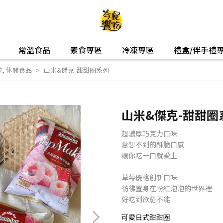
常溫食品
素食專區
冷凍專區
禮盒/伴手禮
乾
,
休閒食品
山米&傑克-甜甜圈系列
山米&傑克-甜甜圈
超濃厚巧克力口味
意想不到的酥脆口感
讓你吃一口就愛上
草莓優格創新口味
彷彿置身在粉紅泡泡的世界裡
好吃到欲罷不能
可愛日式甜甜圈