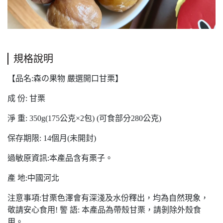
規格說明
【品名:森の果物 嚴選開口甘栗】
成 份: 甘栗
淨 重: 350g(175公克×2包) (可食部分280公克)
保存期限: 14個月(未開封)
過敏原資訊:本產品含有栗子。
產 地:中國河北
注意事項:甘栗色澤會有深淺及水份釋出，均為自然現象，
敬請安心食用! 警 語: 本產品為帶殼甘栗，請剝除外殼食
用。