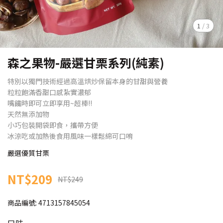
1
/
3
森之果物-嚴選甘栗系列(純素)
特別以獨門技術經過高溫烘炒保留本身的甘甜與營養
粒粒飽滿香甜口感紮實濃郁
嘴饞時即可立即享用~超棒!!
天然無添加物
小巧包裝開袋即食，攜帶方便
冰涼吃或加熱後食用風味一樣鬆綿可口唷
嚴選優質甘栗
NT$209
NT$249
商品編號:
4713157845054