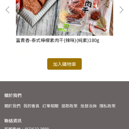
富貴香-泰式檸檬素肉干(辣味)(純素)180g
富
NT$130
NT
加入購物車
關於我們
關於我們
我的會員
訂單相關
退款政策
批發洽詢
隱私政策
聯絡資訊