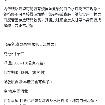
內包裝鋁箔袋可能會有殘留蒸煮後的白色水珠為正常現象。
鋁箔袋不可直接微波加熱。如破損或膨脹，請勿食用。甘栗
口感若因存放時間較長，其澀皮味道會進入甘栗本身而造成
微酸，為正常現象。
【品名:森の果物 嚴選天津甘栗】
成 份:甘栗仁
淨 重: 300g(150公克×2包)
保存期限: 18個月(未開封)
過敏原資訊:本產品含有栗子。
產 地:中國河北
注意事項:甘栗色澤會有深淺及水份釋出，均為自然現象，