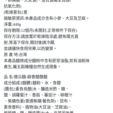
、卵磷脂、大豆油)、混合濃縮生育醇(
抗氧化劑)
[乾燥蔥包]:蔥
過敏原資訊:本產品成分含有小麥、大豆及芝麻。
淨重:440g
保存期限:12個月(未開封,正常條件下保存)
保存方法:請放置於乾燥陰涼處,避免陽光直
射,常溫下保存,開封後請冷藏,
並請儘快食用完畢,以防變質。
原 產 地:台灣
本產品麵條成分麵粉中含有胚芽油脂,如有油耗味
產生,屬五穀雜糧自然生成現象。
品 名:傻瓜麵-麻香醋醋麵
成分組成:[麵體]:麵粉、水、食鹽
[醬包]:素食烏醋[水、釀造米酢、糖、
鹽、胡蘿蔔汁、香菇、蕃茄汁、柳橙汁
、焦糖色素(普通焦糖/著色劑)、昆布、
素食香料]、植物油(大豆油、芝麻油)、