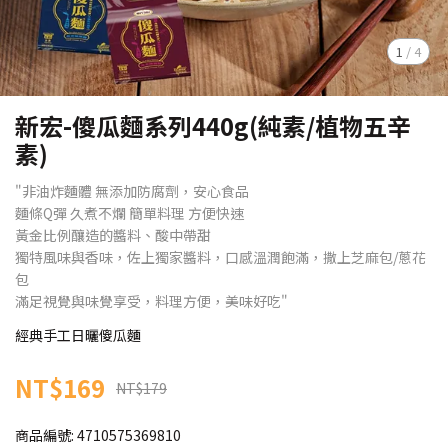
1
/
4
新宏-傻瓜麵系列440g(純素/植物五辛
素)
"非油炸麵體 無添加防腐劑，安心食品
麵條Q彈 久煮不爛 簡單料理 方便快速
黃金比例釀造的醬料、酸中帶甜
獨特風味與香味，佐上獨家醬料，口感溫潤飽滿，撒上芝麻包/蔥花
包
滿足視覺與味覺享受，料理方便，美味好吃"
經典手工日曬傻瓜麵
NT$169
NT$179
商品編號:
4710575369810