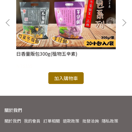
日香量販包300g(植物五辛素)
日
NT$105
NT
加入購物車
關於我們
關於我們
我的會員
訂單相關
退款政策
批發洽詢
隱私政策