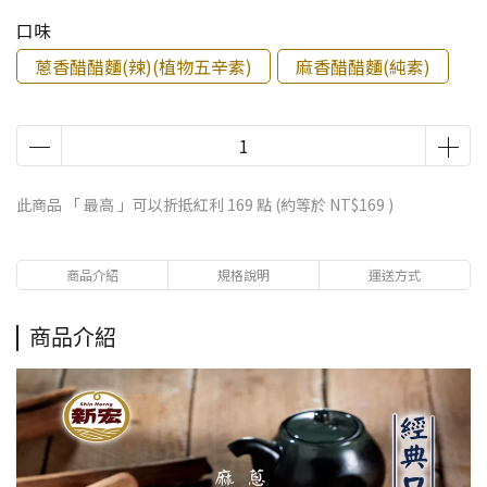
口味
蔥香醋醋麵(辣)(植物五辛素)
麻香醋醋麵(純素)
此商品 「 最高 」可以折抵紅利
169
點 (約等於
NT$169
)
商品介紹
規格說明
運送方式
商品介紹