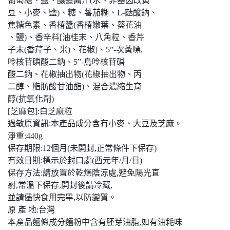
葡萄糖、鹽、釀造醬汁(水、非基因改黃
豆、小麥、鹽)、糖、蕃茄糊、L-麩酸鈉、
焦糖色素、香椿醬(香椿嫩葉、葵花油
、鹽)、香辛料[油桂末、八角粒、香芹
子末(香芹子、米)、花椒]、5”-次黃嘌,
呤核苷磷酸二鈉、5”-鳥呤核苷磷
酸二鈉、花椒抽出物(花椒抽出物、丙
二醇、脂肪酸甘油酯)、混合濃縮生育
醇(抗氧化劑)
[芝麻包]:白芝麻粒
過敏原資訊:本產品成分含有小麥、大豆及芝麻。
淨重:440g
保存期限:12個月(未開封,正常條件下保存)
有效日期:標示於封口處(西元年/月/日)
保存方法:請放置於乾燥陰涼處,避免陽光直
射,常溫下保存,開封後請冷藏,
並請儘快食用完畢,以防變質。
原 產 地:台灣
本產品麵條成分麵粉中含有胚芽油脂,如有油耗味