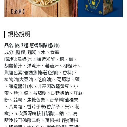
規格說明
品名:傻瓜麵-蔥香醋醋麵(辣)
成分:[麵體]:麵粉、水、食鹽
[醬包]:烏醋(水、釀造米酢、糖、鹽、
胡蘿蔔汁、洋蔥汁、蕃茄汁、柳橙汁、
焦糖色素(普通焦糖/著色劑)、香料)、
植物油(大豆油、芝麻油)、葡萄糖、鹽
、釀造醬汁(水、非基因改造黃豆、小
麥、鹽)、糖、蕃茄糊、L-麩酸鈉、洋蔥
粉、蒜粉、焦糖色素、香辛料[油桂末
、八角粒、香芹子末(香芹子、米)、花
椒]、5-次黃嘌呤核苷磷酸二鈉、5'-鳥
嘌呤核苷磷酸二鈉、辣椒抽出物(辣椒