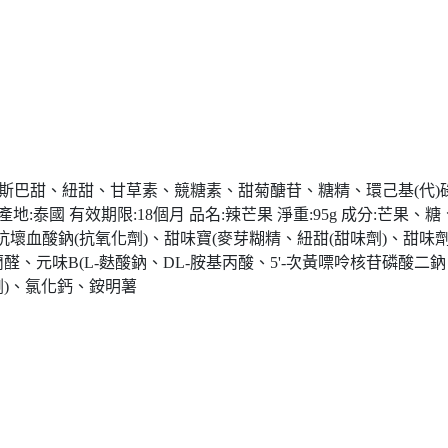
斯巴甜、紐甜、甘草素、競糖素、甜菊醣苷、糖精、環己基(代)碌
:泰國 有效期限:18個月 品名:辣芒果 淨重:95g 成分:芒
壞血酸鈉(抗氧化劑)、甜味寶(麥芽糊精、紐甜(甜味劑)、甜味劑
醛、元味B(L-麩酸鈉、DL-胺基丙酸、5'-次黃嘌呤核苷磷酸二
劑)、氯化鈣、銨明薯