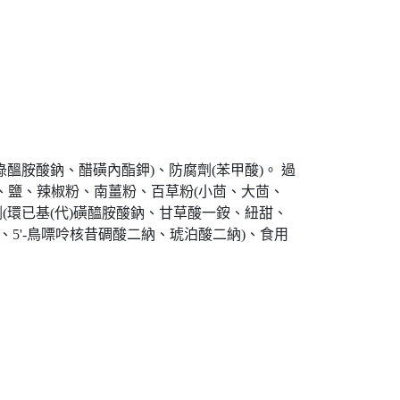
醞胺酸鈉、醋磺內酯鉀)、防腐劑(苯甲酸)。 過
果、糖、鹽、辣椒粉、南薑粉、百草粉(小茴、大茴、
(環已基(代)磺醯胺酸鈉、甘草酸一銨、紐甜、
鈉、5'-鳥嘌呤核昔碉酸二納、琥泊酸二納)、食用