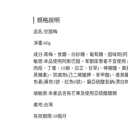
規格說明
品名:甘甜梅
淨重:60g
成分:青梅、食鹽、白砂糖、葡萄糖、甜味劑(阿
敏原:本品使用阿斯巴甜，苯酮尿患者不宜使用 產地
肉桂、丁香、川椒、白芷、甘草)、檸檬酸、異抗
蔗糖素)、防腐劑(己二烯酸鉀、苯甲酸)、香莢蘭
色素(黃色5號、紅色6號)、偏亞硫酸氫鈉(漂白
過敏原:本產品含有芒果及使用亞硫酸鹽類
產地:台灣
有效期限:18個月