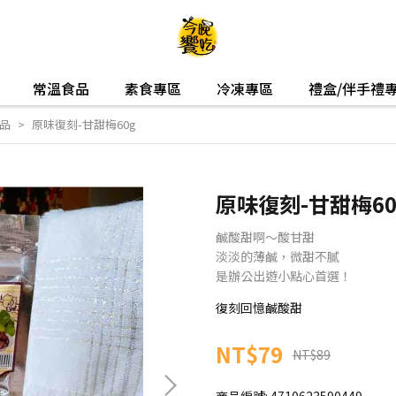
常溫食品
素食專區
冷凍專區
禮盒/伴手禮
品
原味復刻-甘甜梅60g
原味復刻-甘甜梅60
鹹酸甜啊～酸甘甜
淡淡的薄鹹，微甜不膩
是辦公出遊小點心首選！
復刻回憶鹹酸甜
NT$79
NT$89