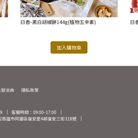
日香-黑白胡椒餅144g(植物五辛素)
日
NT$79
NT
加入購物車
批發洽詢
隱私政策
9
客服時間：09:00-17:00
22高雄市阿蓮區復安里4鄰復安三街318號