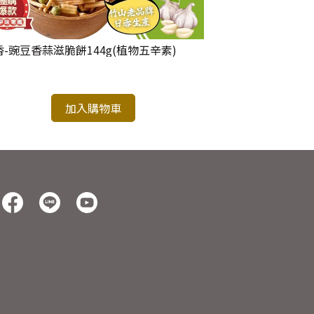
香-豌豆香蒜滋脆餅144g(植物五辛素)
日香-竹山地瓜片1
$79
NT$89
加入購物車