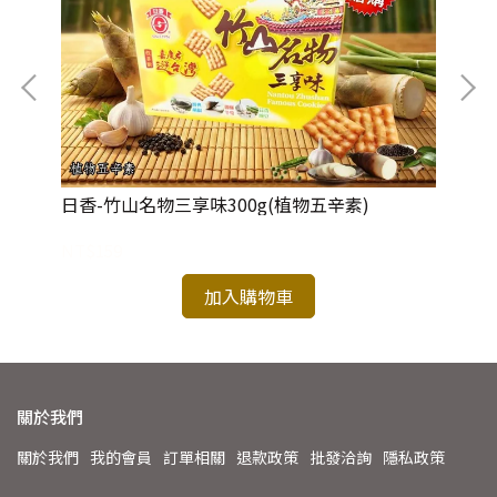
日香-竹山名物三享味300g(植物五辛素)
仁
NT$159
NT
加入購物車
關於我們
關於我們
我的會員
訂單相關
退款政策
批發洽詢
隱私政策