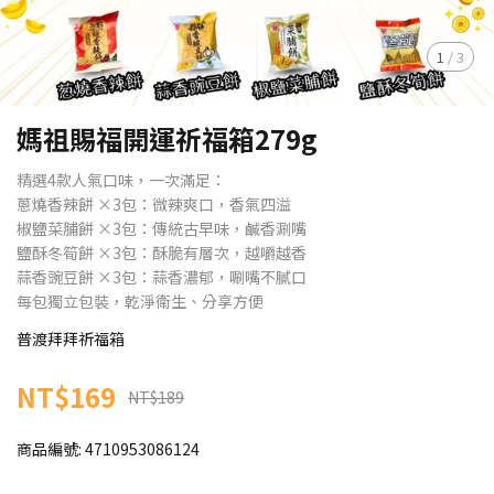
1
/
3
媽祖賜福開運祈福箱279g
精選4款人氣口味，一次滿足：
蔥燒香辣餅 ×3包：微辣爽口，香氣四溢
椒鹽菜脯餅 ×3包：傳統古早味，鹹香涮嘴
鹽酥冬筍餅 ×3包：酥脆有層次，越嚼越香
蒜香豌豆餅 ×3包：蒜香濃郁，唰嘴不膩口
每包獨立包裝，乾淨衛生、分享方便
普渡拜拜祈福箱
NT$169
NT$189
商品編號:
4710953086124