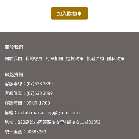
NT$99
NT
加入購物車
關於我們
關於我們
我的會員
訂單相關
退款政策
批發洽詢
隱私政策
聯絡資訊
客服專線：(07)633 3899
客服傳真：(07)633 3099
客服時間：09:00-17:00
信箱：c.chih.marketing@gmail.com
地址：822高雄市阿蓮區復安里4鄰復安三街318號
統一編號：90685263