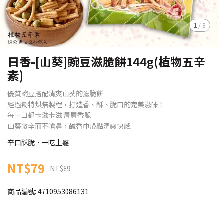
1
/
3
日香-[山葵]豌豆滋脆餅144g(植物五辛
素)
優質豌豆搭配清爽山葵的滋脆餅
經過獨特烘焙製程，打造香、酥、脆口的完美滋味！
每一口都卡滋卡滋 層層香脆
山葵微辛而不嗆鼻，鹹香中帶點清爽快感
辛口酥脆．一吃上癮
NT$79
NT$89
商品編號:
4710953086131