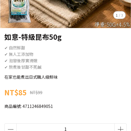
1
/
3
如意-特級昆布50g
✔ 自然鮮甜
✔ 無人工添加物
✔ 泡發後厚實滑嫩
✔ 熬煮後甘甜不死鹹
在家也能煮出日式職人級鮮味
NT$85
NT$99
商品編號:
4711246849051