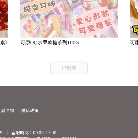
素)
可康QQ水果軟糖系列100G
可康
NT$49
NT
已售完
批發洽詢
隱私政策
9
客服時間：09:00-17:00