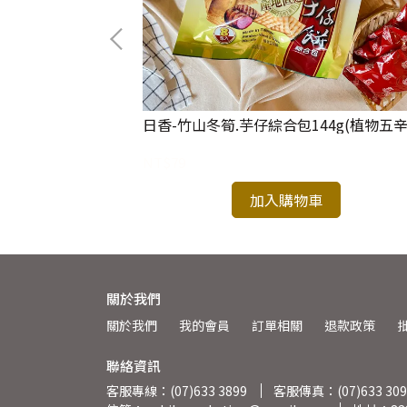
日香-竹山冬筍.芋仔綜合包144g(植物五辛
NT$79
加入購物車
關於我們
關於我們
我的會員
訂單相關
退款政策
聯絡資訊
客服專線：(07)633 3899
客服傳真：(07)633 309