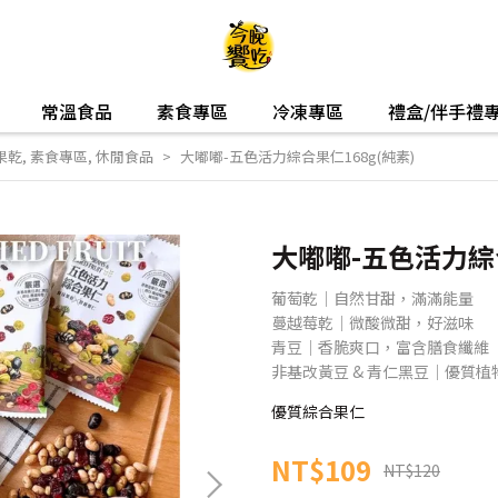
常溫食品
素食專區
冷凍專區
禮盒/伴手禮
果乾
,
素食專區
,
休閒食品
大嘟嘟-五色活力綜合果仁168g(純素)
大嘟嘟-五色活力綜合
葡萄乾｜自然甘甜，滿滿能量
蔓越莓乾｜微酸微甜，好滋味
青豆｜香脆爽口，富含膳食纖維
非基改黃豆 & 青仁黑豆｜優質
優質綜合果仁
NT$109
NT$120