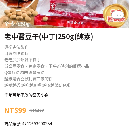
1
/
2
老中醫豆干(中丁)250g(純素)
遵循古法製作
口感風味獨特
老老少少都愛不釋手
辦公室零食、追劇零食、下午茶時刻的首選小品
Q彈有勁 風味濃厚帶勁
超級適合喜歡扎實口感的你
越嚼越香 越吃越刷嘴 越咬越帶勁兒啦
千年萬年不敗的國民小食
NT$99
NT$119
商品編號:
4712693000354