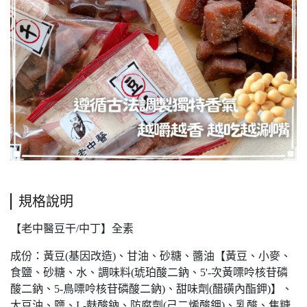
規格說明
【老中醫豆干/中丁】全素
成份：黃豆(基因改造)、甘油、砂糖、醬油【黃豆、小麥、
食鹽、砂糖、水、調味料(琥珀酸二鈉、5'-次黃嘌呤核苷磷
酸二鈉、5-鳥嘌呤核苷磷酸二鈉)、甜味劑(醋磺內酯鉀)】、
大豆油、鹽、L-麩酸鈉、防腐劑(己二烯酸鉀)、乳酸、焦糖