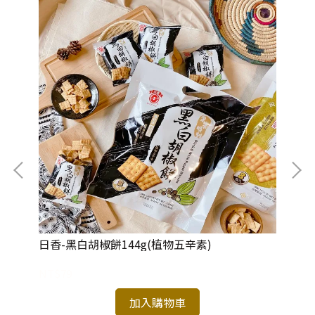
日香-黑白胡椒餅144g(植物五辛素)
日
NT$79
NT
加入購物車