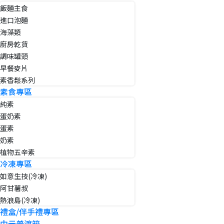
飯麵主食
進口泡麵
海藻類
廚房乾貨
調味罐頭
早餐麥片
素香鬆系列
素食專區
純素
蛋奶素
蛋素
奶素
植物五辛素
冷凍專區
如意生技(冷凍)
阿甘薯叔
熱浪島(冷凍)
禮盒/伴手禮專區
中元普渡箱