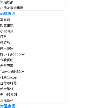
沖泡飲品
小朋友零食專區
品牌專區
富貴香
如意生技
小資時刻
日香
熱浪島
達人傳家
好小子goodboy
今晚饗吃
自然原素
Taiwan風情系列
可康Cocon
台灣尋味錄
新宏麵條
老中醫系列
九福系列
常溫食品