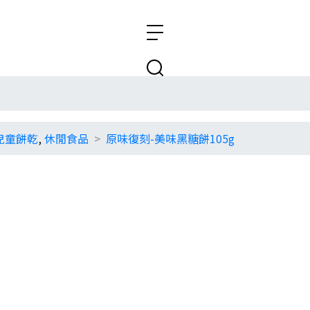
兒童餅乾
,
休閒食品
原味復刻-美味黑糖餅105g